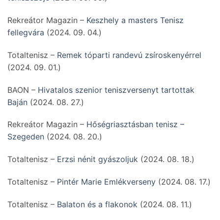
Rekreátor Magazin –
Keszhely a masters Tenisz
fellegvára
(2024. 09. 04.)
Totaltenisz –
Remek tóparti randevú zsíroskenyérrel
(2024. 09. 01.)
BAON –
Hivatalos szenior teniszversenyt tartottak
Baján
(2024. 08. 27.)
Rekreátor Magazin –
Hőségriasztásban tenisz –
Szegeden
(2024. 08. 20.)
Totaltenisz –
Erzsi nénit gyászoljuk
(2024. 08. 18.)
Totaltenisz –
Pintér Marie Emlékverseny
(2024. 08. 17.)
Totaltenisz –
Balaton és a flakonok
(2024. 08. 11.)