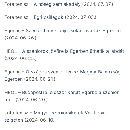
Totaltenisz –
A hőség sem akadály
(2024. 07. 07.)
Totaltenisz –
Egri csillagok
(2024. 07. 03.)
Eger.hu –
Szenior tenisz bajnokokat avattak Egreben
(2024. 06. 26.)
HEOL –
A szeniorok jövőre is Egerben üthetik a labdát
(2024. 06. 25.)
Eger.hu –
Országos szenior tenisz Magyar Bajnokság
Egerben
(2024. 06. 21.)
HEOL –
Budapestről először került Egerbe a szenior
ob
– (2024. 06. 20.)
Totaltenisz –
Magyar szeniorsikerek Veli Losinj
szigetén
(2024. 06. 10.)