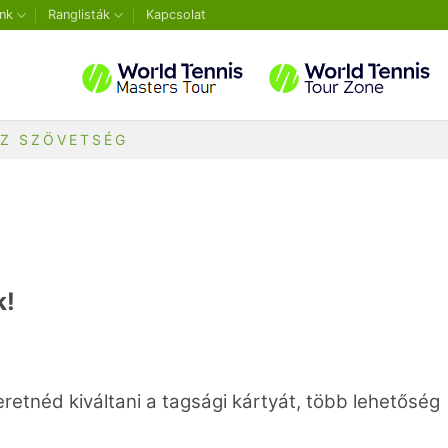
nk
Ranglisták
Kapcsolat
SZ SZÖVETSÉG
k!
etnéd kiváltani a tagsági kártyát, több lehetőség