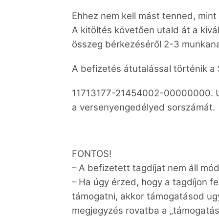
Ehhez nem kell mást tenned, mint a
A kitöltés követően utald át a kiv
összeg bérkezéséről 2-3 munkanap
A befizetés átutalással történik 
11713177-21454002-00000000. Uta
a
versenyengedélyed sorszámát.
FONTOS!
– A befizetett tagdíjat nem áll mó
– Ha úgy érzed, hogy a tagdíjon f
támogatni,
akkor támogatásod ug
megjegyzés rovatba a
„támogatás”