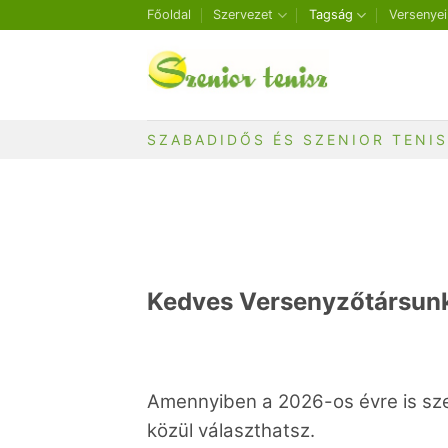
Skip
Főoldal
Szervezet
Tagság
Versenyei
to
content
SZABADIDŐS ÉS SZENIOR TENI
Kedves Versenyzőtársun
Amennyiben a 2026-os évre is szer
közül választhatsz.