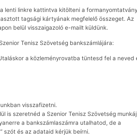
 lenti linkre kattintva kitölteni a formanyomtatvány
álasztott tagsági kártyának megfelelő összeget. Az
on belül visszaigazoló e-mailt küldünk.
a Szenior Tenisz Szövetség bankszámlájára:
láskor a közleményrovatba tüntesd fel a neved 
dunkban visszafizetni.
elül is szeretnéd a Szenior Tenisz Szövetség munkáj
yanerre a bankszámlaszámra utalhatod, de a
 szót és az adataid kérjük beírni.