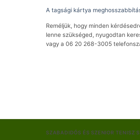
A tagsági kártya meghosszabbítás
Reméljük, hogy minden kérdésedre
lenne szükséged, nyugodtan kere
vagy a 06 20 268-3005 telefons
SZABADIDŐS ÉS SZENIOR TENISZ 